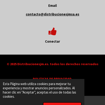
Email
contacto@distribucionesjmsa.es
Conectar
© 2025 Distribucionesjm.es. todos los derechos reservados
POLITICAS DE PRIVACIDAD
Esta Página web utiliza cookies para mejorar tu
experiencia y mostrar anuncios personalizados. Al
hacer clic en "Aceptar", aceptas el uso de todas las
Diseño :
Distribuci
ones
JM
cookies.